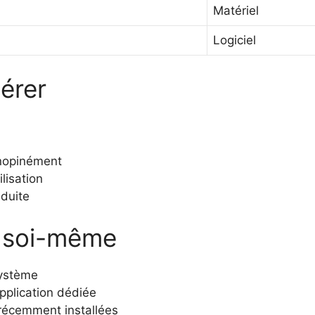
Matériel
Logiciel
érer
inopinément
ilisation
éduite
r soi-même
système
pplication dédiée
 récemment installées