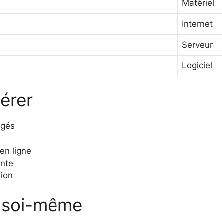
Matériel
Internet
Serveur
Logiciel
érer
ngés
en ligne
ente
ion
r soi-même