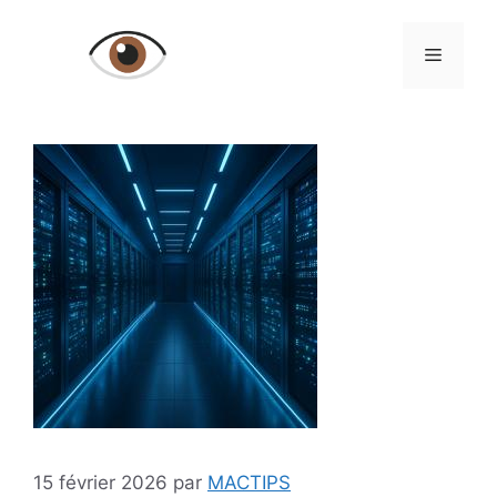
Aller
au
Menu
contenu
15 février 2026
par
MACTIPS