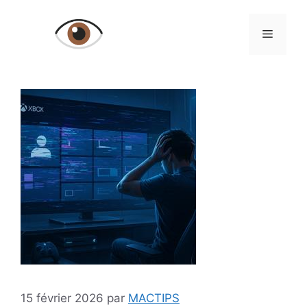
Aller
au
Menu
contenu
15 février 2026
par
MACTIPS