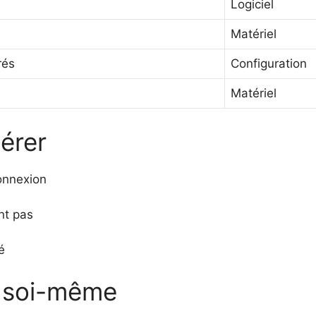
Logiciel
Matériel
rés
Configuration
Matériel
érer
onnexion
nt pas
é
r soi-même