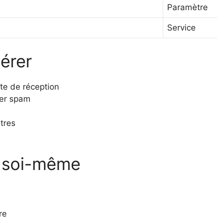
Paramètre
Service
érer
te de réception
ier spam
n
tres
r soi-même
re